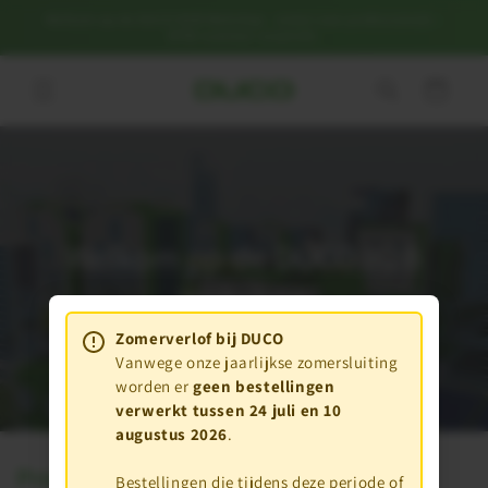
Welkom op de DUCO B2B Webshop - enkel voor professionals -
Meteen naar de content
BTW-nummer verplicht.
Winkelwagen
Welkom op de DUCO B2B
Webshop
Zomerverlof bij DUCO
Vanwege onze jaarlijkse zomersluiting
worden er
geen bestellingen
verwerkt tussen 24 juli en 10
augustus 2026
.
Producten en Diensten
Bestellingen die tijdens deze periode of