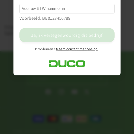
Voorbeeld: BE0123456789
Originele DUCO™
Spareparts voor DucoBox
Ja, ik vertegenwoordig dit bedrijf
Problemen?
Neem contact met ons op
.
Schrijf je in op onze newsletter
E‑mail
Facebook
Instagram
YouTube
Twitter
Betaalmethoden
© 2026,
DUCO B2B Webshop
Terugbetalingsbeleid
Privacybeleid